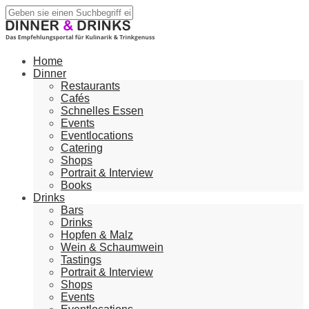
Home
Dinner
Restaurants
Cafés
Schnelles Essen
Events
Eventlocations
Catering
Shops
Portrait & Interview
Books
Drinks
Bars
Drinks
Hopfen & Malz
Wein & Schaumwein
Tastings
Portrait & Interview
Shops
Events