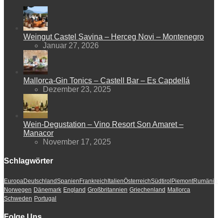
Weingut Castel Savina – Herceg Novi – Montenegro
Januar 27, 2026
Mallorca-Gin Tonics – Castell Bar – Es Capdellá
Dezember 23, 2025
Wein-Degustation – Vino Resort Son Amaret –
Manacor
November 17, 2025
Schlagwörter
Europa
Deutschland
Spanien
Frankreich
Italien
Österreich
Südtirol
Piemont
Rumänie
Norwegen
Dänemark
England
Großbritannien
Griechenland
Mallorca
Schweden
Portugal
Folge Uns