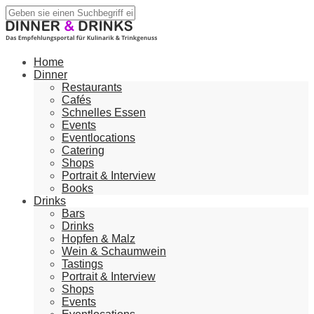
Home
Dinner
Restaurants
Cafés
Schnelles Essen
Events
Eventlocations
Catering
Shops
Portrait & Interview
Books
Drinks
Bars
Drinks
Hopfen & Malz
Wein & Schaumwein
Tastings
Portrait & Interview
Shops
Events