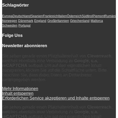
Schlagwörter
Europa
Deutschland
Spanien
Frankreich
Italien
Österreich
Südtirol
Piemont
Rumänie
Norwegen
Dänemark
England
Großbritannien
Griechenland
Mallorca
Schweden
Portugal
Folge Uns
Newsletter abonnieren
Sie sehen gerade einen Platzhalterinhalt von
Cleverreach
,
welches ebenfalls eine Verbindung zu
Google, u.a.
reCAPTCHA
aufbaut. Um auf den eigentlichen Inhalt
zuzugreifen, klicken Sie auf die Schaltfläche unten. Bitte
beachten Sie, dass dabei Daten an Drittanbieter
weitergegeben werden.
Mehr Informationen
Inhalt entsperren
Erforderlichen Service akzeptieren und Inhalte entsperren
Sie sehen gerade einen Platzhalterinhalt von
Cleverreach
,
welches ebenfalls eine Verbindung zu
Google, u.a.
reCAPTCHA
aufbaut. Um auf den eigentlichen Inhalt