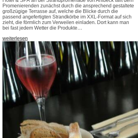
Hotel & SPA an der Strandpromenade von Ahlbeck fällt dem
Promenierenden zunächst durch die ansprechend gestaltete
großzügige Terrasse auf, welche die Blicke durch die
passend angefertigten Strandkörbe im XXL-Format auf sich
zieht, die förmlich zum Verweilen einladen. Dort kann man
bei fast jedem Wetter die Produkte…
weiterlesen