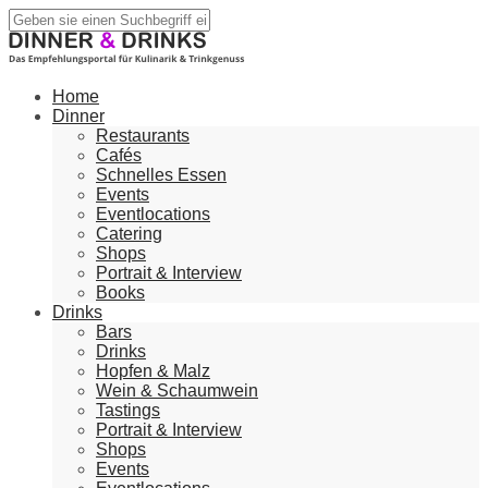
Home
Dinner
Restaurants
Cafés
Schnelles Essen
Events
Eventlocations
Catering
Shops
Portrait & Interview
Books
Drinks
Bars
Drinks
Hopfen & Malz
Wein & Schaumwein
Tastings
Portrait & Interview
Shops
Events