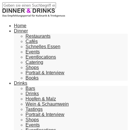
Home
Dinner
Restaurants
Cafés
Schnelles Essen
Events
Eventlocations
Catering
Shops
Portrait & Interview
Books
Drinks
Bars
Drinks
Hopfen & Malz
Wein & Schaumwein
Tastings
Portrait & Interview
Shops
Events