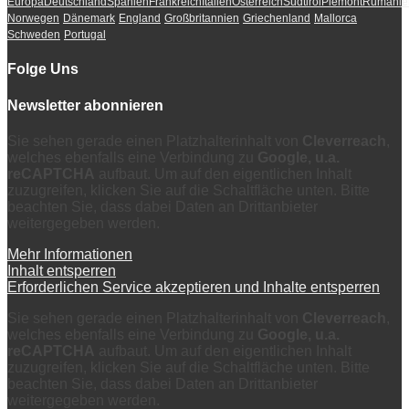
Europa
Deutschland
Spanien
Frankreich
Italien
Österreich
Südtirol
Piemont
Rumänie
Norwegen
Dänemark
England
Großbritannien
Griechenland
Mallorca
Schweden
Portugal
Folge Uns
Newsletter abonnieren
Sie sehen gerade einen Platzhalterinhalt von
Cleverreach
,
welches ebenfalls eine Verbindung zu
Google, u.a.
reCAPTCHA
aufbaut. Um auf den eigentlichen Inhalt
zuzugreifen, klicken Sie auf die Schaltfläche unten. Bitte
beachten Sie, dass dabei Daten an Drittanbieter
weitergegeben werden.
Mehr Informationen
Inhalt entsperren
Erforderlichen Service akzeptieren und Inhalte entsperren
Sie sehen gerade einen Platzhalterinhalt von
Cleverreach
,
welches ebenfalls eine Verbindung zu
Google, u.a.
reCAPTCHA
aufbaut. Um auf den eigentlichen Inhalt
zuzugreifen, klicken Sie auf die Schaltfläche unten. Bitte
beachten Sie, dass dabei Daten an Drittanbieter
weitergegeben werden.