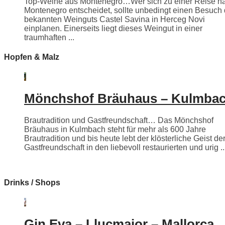
Top-Weine aus Montenegro…Wer sich zu einer Reise n
Montenegro entscheidet, sollte unbedingt einen Besuch
bekannten Weinguts Castel Savina in Herceg Novi
einplanen. Einerseits liegt dieses Weingut in einer
traumhaften ...
Hopfen & Malz
Mönchshof Bräuhaus – Kulmba
Brautradition und Gastfreundschaft… Das Mönchshof
Bräuhaus in Kulmbach steht für mehr als 600 Jahre
Brautradition und bis heute lebt der klösterliche Geist de
Gastfreundschaft in den liebevoll restaurierten und urig ..
Drinks / Shops
Gin Eva – Llucmajor – Mallorca