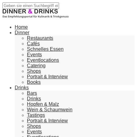
Home
Dinner
Restaurants
Cafés
Schnelles Essen
Events
Eventlocations
Catering
Shops
Portrait & Interview
Books
Drinks
Bars
Drinks
Hopfen & Malz
Wein & Schaumwein
Tastings
Portrait & Interview
Shops
Events