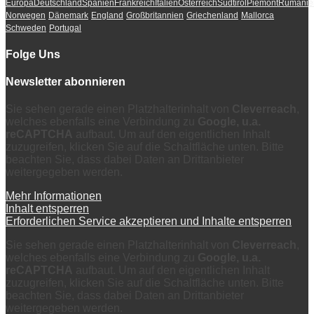
Europa
Deutschland
Spanien
Frankreich
Italien
Österreich
Südtirol
Piemont
Rumänie
Norwegen
Dänemark
England
Großbritannien
Griechenland
Mallorca
Schweden
Portugal
Folge Uns
Newsletter abonnieren
Sie sehen gerade einen Platzhalterinhalt von
Cleverreach
,
welches ebenfalls eine Verbindung zu
Google, u.a.
reCAPTCHA
aufbaut. Um auf den eigentlichen Inhalt
zuzugreifen, klicken Sie auf die Schaltfläche unten. Bitte
beachten Sie, dass dabei Daten an Drittanbieter
weitergegeben werden.
Mehr Informationen
Inhalt entsperren
Erforderlichen Service akzeptieren und Inhalte entsperren
Sie sehen gerade einen Platzhalterinhalt von
Cleverreach
,
welches ebenfalls eine Verbindung zu
Google, u.a.
reCAPTCHA
aufbaut. Um auf den eigentlichen Inhalt
zuzugreifen, klicken Sie auf die Schaltfläche unten. Bitte
beachten Sie, dass dabei Daten an Drittanbieter
weitergegeben werden.