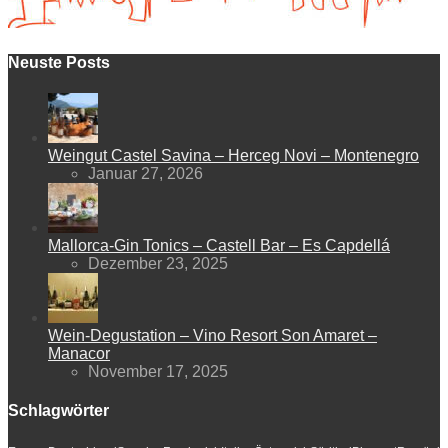
Neuste Posts
Weingut Castel Savina – Herceg Novi – Montenegro
Januar 27, 2026
Mallorca-Gin Tonics – Castell Bar – Es Capdellá
Dezember 23, 2025
Wein-Degustation – Vino Resort Son Amaret –
Manacor
November 17, 2025
Schlagwörter