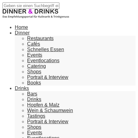
Home
Dinner
Restaurants
Cafés
Schnelles Essen
Events
Eventlocations
Catering
Shops
Portrait & Interview
Books
Drinks
Bars
Drinks
Hopfen & Malz
Wein & Schaumwein
Tastings
Portrait & Interview
Shops
Events