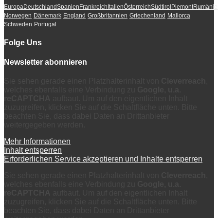
Europa
Deutschland
Spanien
Frankreich
Italien
Österreich
Südtirol
Piemont
Rumänie
Norwegen
Dänemark
England
Großbritannien
Griechenland
Mallorca
Schweden
Portugal
Folge Uns
Newsletter abonnieren
Sie sehen gerade einen Platzhalterinhalt von
Cleverreach
,
welches ebenfalls eine Verbindung zu
Google, u.a.
reCAPTCHA
aufbaut. Um auf den eigentlichen Inhalt
zuzugreifen, klicken Sie auf die Schaltfläche unten. Bitte
beachten Sie, dass dabei Daten an Drittanbieter
weitergegeben werden.
Mehr Informationen
Inhalt entsperren
Erforderlichen Service akzeptieren und Inhalte entsperren
Sie sehen gerade einen Platzhalterinhalt von
Cleverreach
,
welches ebenfalls eine Verbindung zu
Google, u.a.
reCAPTCHA
aufbaut. Um auf den eigentlichen Inhalt
zuzugreifen, klicken Sie auf die Schaltfläche unten. Bitte
beachten Sie, dass dabei Daten an Drittanbieter