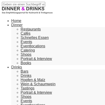
Home
Dinner
Restaurants
Cafés
Schnelles Essen
Events
Eventlocations
Catering
Shops
Portrait & Interview
Books
Drinks
Bars
Drinks
Hopfen & Malz
Wein & Schaumwein
Tastings
Portrait & Interview
Shops
Events