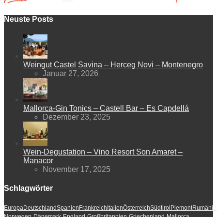
Neuste Posts
Weingut Castel Savina – Herceg Novi – Montenegro
Januar 27, 2026
Mallorca-Gin Tonics – Castell Bar – Es Capdellá
Dezember 23, 2025
Wein-Degustation – Vino Resort Son Amaret –
Manacor
November 17, 2025
Schlagwörter
Europa
Deutschland
Spanien
Frankreich
Italien
Österreich
Südtirol
Piemont
Rumänie
Norwegen
Dänemark
England
Großbritannien
Griechenland
Mallorca