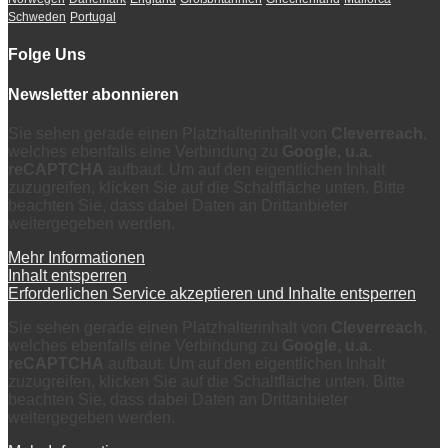
Schweden
Portugal
Folge Uns
Newsletter abonnieren
Sie sehen gerade einen Platzhalterinhalt von
Cleverreach
,
welches ebenfalls eine Verbindung zu
Google, u.a.
reCAPTCHA
aufbaut. Um auf den eigentlichen Inhalt
zuzugreifen, klicken Sie auf die Schaltfläche unten. Bitte
beachten Sie, dass dabei Daten an Drittanbieter
weitergegeben werden.
Mehr Informationen
Inhalt entsperren
Erforderlichen Service akzeptieren und Inhalte entsperren
Sie sehen gerade einen Platzhalterinhalt von
Cleverreach
,
welches ebenfalls eine Verbindung zu
Google, u.a.
reCAPTCHA
aufbaut. Um auf den eigentlichen Inhalt
zuzugreifen, klicken Sie auf die Schaltfläche unten. Bitte
beachten Sie, dass dabei Daten an Drittanbieter
weitergegeben werden.