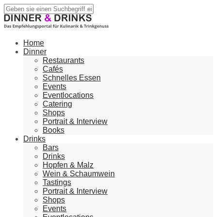
Home
Dinner
Restaurants
Cafés
Schnelles Essen
Events
Eventlocations
Catering
Shops
Portrait & Interview
Books
Drinks
Bars
Drinks
Hopfen & Malz
Wein & Schaumwein
Tastings
Portrait & Interview
Shops
Events