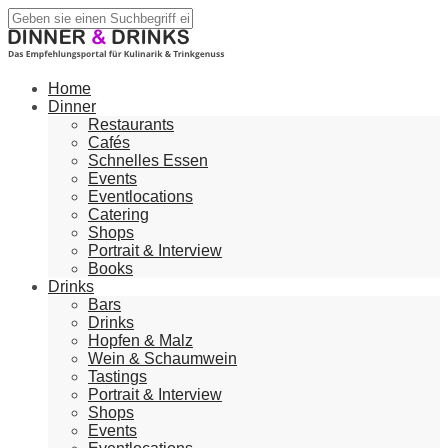
Home
Dinner
Restaurants
Cafés
Schnelles Essen
Events
Eventlocations
Catering
Shops
Portrait & Interview
Books
Drinks
Bars
Drinks
Hopfen & Malz
Wein & Schaumwein
Tastings
Portrait & Interview
Shops
Events