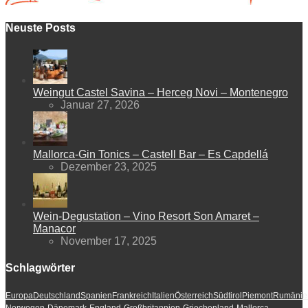
Neuste Posts
Weingut Castel Savina – Herceg Novi – Montenegro
Januar 27, 2026
Mallorca-Gin Tonics – Castell Bar – Es Capdellá
Dezember 23, 2025
Wein-Degustation – Vino Resort Son Amaret –
Manacor
November 17, 2025
Schlagwörter
Europa
Deutschland
Spanien
Frankreich
Italien
Österreich
Südtirol
Piemont
Rumänie