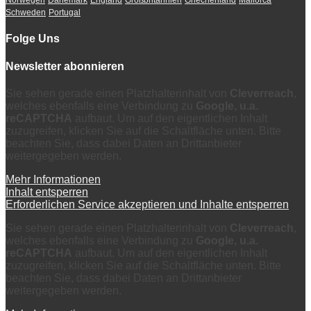
Norwegen
Dänemark
England
Großbritannien
Griechenland
Mallorca
Schweden
Portugal
Folge Uns
Newsletter abonnieren
Sie sehen gerade einen Platzhalterinhalt von
Cleverreach
,
welches ebenfalls eine Verbindung zu
Google, u.a.
reCAPTCHA
aufbaut. Um auf den eigentlichen Inhalt
zuzugreifen, klicken Sie auf die Schaltfläche unten. Bitte
beachten Sie, dass dabei Daten an Drittanbieter
weitergegeben werden.
Mehr Informationen
Inhalt entsperren
Erforderlichen Service akzeptieren und Inhalte entsperren
Sie sehen gerade einen Platzhalterinhalt von
Cleverreach
,
welches ebenfalls eine Verbindung zu
Google, u.a.
reCAPTCHA
aufbaut. Um auf den eigentlichen Inhalt
zuzugreifen, klicken Sie auf die Schaltfläche unten. Bitte
beachten Sie, dass dabei Daten an Drittanbieter
weitergegeben werden.