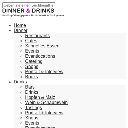
Home
Dinner
Restaurants
Cafés
Schnelles Essen
Events
Eventlocations
Catering
Shops
Portrait & Interview
Books
Drinks
Bars
Drinks
Hopfen & Malz
Wein & Schaumwein
Tastings
Portrait & Interview
Shops
Events