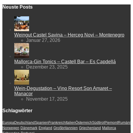
Neuste Posts
Weingut Castel Savina – Herceg Novi – Montenegro
Januar 27, 2026
Mallorca-Gin Tonics – Castell Bar – Es Capdellá
Dezember 23, 2025
Wein-Degustation – Vino Resort Son Amaret –
Manacor
November 17, 2025
Schlagwörter
Europa
Deutschland
Spanien
Frankreich
Italien
Österreich
Südtirol
Piemont
Rumänie
Norwegen
Dänemark
England
Großbritannien
Griechenland
Mallorca