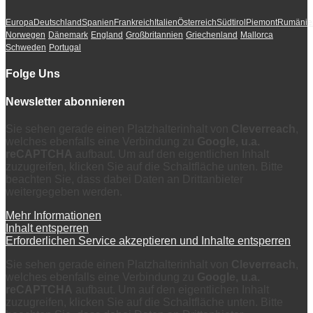
Europa
Deutschland
Spanien
Frankreich
Italien
Österreich
Südtirol
Piemont
Rumänie
Norwegen
Dänemark
England
Großbritannien
Griechenland
Mallorca
Schweden
Portugal
Folge Uns
Newsletter abonnieren
Sie sehen gerade einen Platzhalterinhalt von
Cleverreach
,
welches ebenfalls eine Verbindung zu
Google, u.a.
reCAPTCHA
aufbaut. Um auf den eigentlichen Inhalt
zuzugreifen, klicken Sie auf die Schaltfläche unten. Bitte
beachten Sie, dass dabei Daten an Drittanbieter
weitergegeben werden.
Mehr Informationen
Inhalt entsperren
Erforderlichen Service akzeptieren und Inhalte entsperren
Sie sehen gerade einen Platzhalterinhalt von
Cleverreach
,
welches ebenfalls eine Verbindung zu
Google, u.a.
reCAPTCHA
aufbaut. Um auf den eigentlichen Inhalt
zuzugreifen, klicken Sie auf die Schaltfläche unten. Bitte