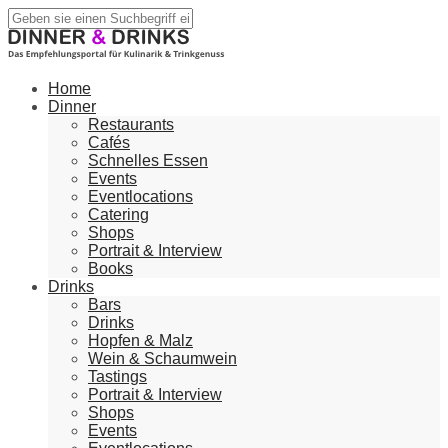
Home
Dinner
Restaurants
Cafés
Schnelles Essen
Events
Eventlocations
Catering
Shops
Portrait & Interview
Books
Drinks
Bars
Drinks
Hopfen & Malz
Wein & Schaumwein
Tastings
Portrait & Interview
Shops
Events