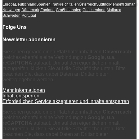
Europa
Deutschland
Spanien
Frankreich
Italien
Österreich
Südtirol
Piemont
Rumänie
Norwegen
Dänemark
England
Großbritannien
Griechenland
Mallorca
Schweden
Portugal
Folge Uns
Newsletter abonnieren
Sie sehen gerade einen Platzhalterinhalt von
Cleverreach
,
welches ebenfalls eine Verbindung zu
Google, u.a.
reCAPTCHA
aufbaut. Um auf den eigentlichen Inhalt
zuzugreifen, klicken Sie auf die Schaltfläche unten. Bitte
beachten Sie, dass dabei Daten an Drittanbieter
weitergegeben werden.
Mehr Informationen
Inhalt entsperren
Erforderlichen Service akzeptieren und Inhalte entsperren
Sie sehen gerade einen Platzhalterinhalt von
Cleverreach
,
welches ebenfalls eine Verbindung zu
Google, u.a.
reCAPTCHA
aufbaut. Um auf den eigentlichen Inhalt
zuzugreifen, klicken Sie auf die Schaltfläche unten. Bitte
beachten Sie, dass dabei Daten an Drittanbieter