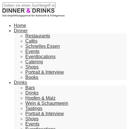
Home
Dinner
Restaurants
Cafés
Schnelles Essen
Events
Eventlocations
Catering
Shops
Portrait & Interview
Books
Drinks
Bars
Drinks
Hopfen & Malz
Wein & Schaumwein
Tastings
Portrait & Interview
Shops
Events