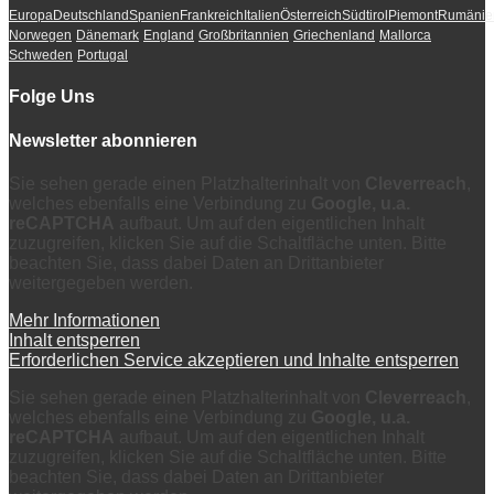
Europa
Deutschland
Spanien
Frankreich
Italien
Österreich
Südtirol
Piemont
Rumänie
Norwegen
Dänemark
England
Großbritannien
Griechenland
Mallorca
Schweden
Portugal
Folge Uns
Newsletter abonnieren
Sie sehen gerade einen Platzhalterinhalt von
Cleverreach
,
welches ebenfalls eine Verbindung zu
Google, u.a.
reCAPTCHA
aufbaut. Um auf den eigentlichen Inhalt
zuzugreifen, klicken Sie auf die Schaltfläche unten. Bitte
beachten Sie, dass dabei Daten an Drittanbieter
weitergegeben werden.
Mehr Informationen
Inhalt entsperren
Erforderlichen Service akzeptieren und Inhalte entsperren
Sie sehen gerade einen Platzhalterinhalt von
Cleverreach
,
welches ebenfalls eine Verbindung zu
Google, u.a.
reCAPTCHA
aufbaut. Um auf den eigentlichen Inhalt
zuzugreifen, klicken Sie auf die Schaltfläche unten. Bitte
beachten Sie, dass dabei Daten an Drittanbieter