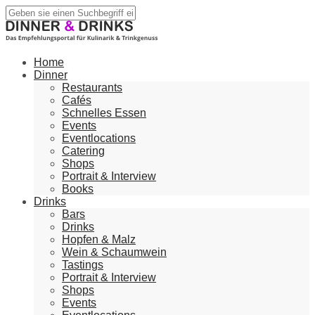
Home
Dinner
Restaurants
Cafés
Schnelles Essen
Events
Eventlocations
Catering
Shops
Portrait & Interview
Books
Drinks
Bars
Drinks
Hopfen & Malz
Wein & Schaumwein
Tastings
Portrait & Interview
Shops
Events