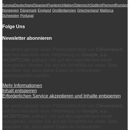
Europa
Deutschland
Spanien
Frankreich
Italien
Österreich
Südtirol
Piemont
Rumänie
Norwegen
Dänemark
England
Großbritannien
Griechenland
Mallorca
Schweden
Portugal
Folge Uns
Newsletter abonnieren
Sie sehen gerade einen Platzhalterinhalt von
Cleverreach
,
welches ebenfalls eine Verbindung zu
Google, u.a.
reCAPTCHA
aufbaut. Um auf den eigentlichen Inhalt
zuzugreifen, klicken Sie auf die Schaltfläche unten. Bitte
beachten Sie, dass dabei Daten an Drittanbieter
weitergegeben werden.
Mehr Informationen
Inhalt entsperren
Erforderlichen Service akzeptieren und Inhalte entsperren
Sie sehen gerade einen Platzhalterinhalt von
Cleverreach
,
welches ebenfalls eine Verbindung zu
Google, u.a.
reCAPTCHA
aufbaut. Um auf den eigentlichen Inhalt
zuzugreifen, klicken Sie auf die Schaltfläche unten. Bitte
beachten Sie, dass dabei Daten an Drittanbieter