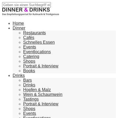
Home
Dinner
Restaurants
Cafés
Schnelles Essen
Events
Eventlocations
Catering
Shops
Portrait & Interview
Books
Drinks
Bars
Drinks
Hopfen & Malz
Wein & Schaumwein
Tastings
Portrait & Interview
Shops
Events