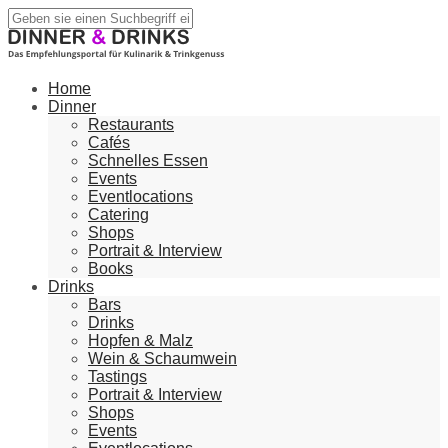
Home
Dinner
Restaurants
Cafés
Schnelles Essen
Events
Eventlocations
Catering
Shops
Portrait & Interview
Books
Drinks
Bars
Drinks
Hopfen & Malz
Wein & Schaumwein
Tastings
Portrait & Interview
Shops
Events