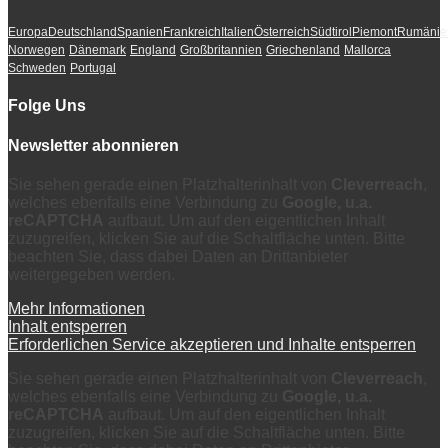
Europa
Deutschland
Spanien
Frankreich
Italien
Österreich
Südtirol
Piemont
Rumänie
Norwegen
Dänemark
England
Großbritannien
Griechenland
Mallorca
Schweden
Portugal
Folge Uns
Newsletter abonnieren
Sie sehen gerade einen Platzhalterinhalt von
Cleverreach
,
welches ebenfalls eine Verbindung zu
Google, u.a.
reCAPTCHA
aufbaut. Um auf den eigentlichen Inhalt
zuzugreifen, klicken Sie auf die Schaltfläche unten. Bitte
beachten Sie, dass dabei Daten an Drittanbieter
weitergegeben werden.
Mehr Informationen
Inhalt entsperren
Erforderlichen Service akzeptieren und Inhalte entsperren
Sie sehen gerade einen Platzhalterinhalt von
Cleverreach
,
welches ebenfalls eine Verbindung zu
Google, u.a.
reCAPTCHA
aufbaut. Um auf den eigentlichen Inhalt
zuzugreifen, klicken Sie auf die Schaltfläche unten. Bitte