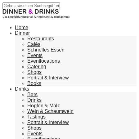
Home
Dinner
Restaurants
Cafés
Schnelles Essen
Events
Eventlocations
Catering
Shops
Portrait & Interview
Books
Drinks
Bars
Drinks
Hopfen & Malz
Wein & Schaumwein
Tastings
Portrait & Interview
Shops
Events