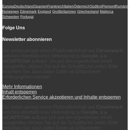
Europa
Deutschland
Spanien
Frankreich
Italien
Österreich
Südtirol
Piemont
Rumänie
Norwegen
Dänemark
England
Großbritannien
Griechenland
Mallorca
Schweden
Portugal
Folge Uns
Newsletter abonnieren
Sie sehen gerade einen Platzhalterinhalt von
Cleverreach
,
welches ebenfalls eine Verbindung zu
Google, u.a.
reCAPTCHA
aufbaut. Um auf den eigentlichen Inhalt
zuzugreifen, klicken Sie auf die Schaltfläche unten. Bitte
beachten Sie, dass dabei Daten an Drittanbieter
weitergegeben werden.
Mehr Informationen
Inhalt entsperren
Erforderlichen Service akzeptieren und Inhalte entsperren
Sie sehen gerade einen Platzhalterinhalt von
Cleverreach
,
welches ebenfalls eine Verbindung zu
Google, u.a.
reCAPTCHA
aufbaut. Um auf den eigentlichen Inhalt
zuzugreifen, klicken Sie auf die Schaltfläche unten. Bitte
beachten Sie, dass dabei Daten an Drittanbieter