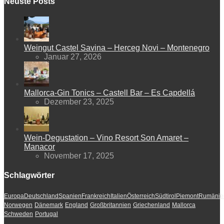
Neuste Posts
Weingut Castel Savina – Herceg Novi – Montenegro
Januar 27, 2026
Mallorca-Gin Tonics – Castell Bar – Es Capdellá
Dezember 23, 2025
Wein-Degustation – Vino Resort Son Amaret –
Manacor
November 17, 2025
Schlagwörter
Europa
Deutschland
Spanien
Frankreich
Italien
Österreich
Südtirol
Piemont
Rumänie
Norwegen
Dänemark
England
Großbritannien
Griechenland
Mallorca
Schweden
Portugal