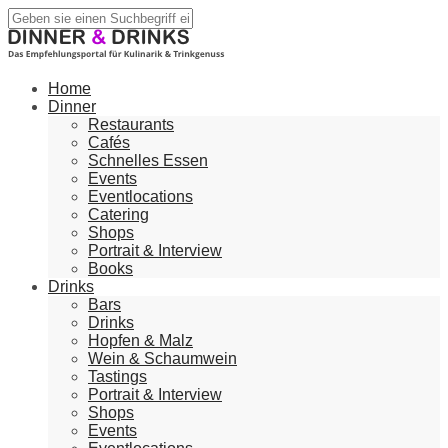
Home
Dinner
Restaurants
Cafés
Schnelles Essen
Events
Eventlocations
Catering
Shops
Portrait & Interview
Books
Drinks
Bars
Drinks
Hopfen & Malz
Wein & Schaumwein
Tastings
Portrait & Interview
Shops
Events