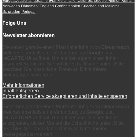
Europa
Deutschland
Spanien
Frankreich
Italien
Österreich
Südtirol
Piemont
Rumänie
Norwegen
Dänemark
England
Großbritannien
Griechenland
Mallorca
Schweden
Portugal
Folge Uns
Newsletter abonnieren
Sie sehen gerade einen Platzhalterinhalt von
Cleverreach
,
welches ebenfalls eine Verbindung zu
Google, u.a.
reCAPTCHA
aufbaut. Um auf den eigentlichen Inhalt
zuzugreifen, klicken Sie auf die Schaltfläche unten. Bitte
beachten Sie, dass dabei Daten an Drittanbieter
weitergegeben werden.
Mehr Informationen
Inhalt entsperren
Erforderlichen Service akzeptieren und Inhalte entsperren
Sie sehen gerade einen Platzhalterinhalt von
Cleverreach
,
welches ebenfalls eine Verbindung zu
Google, u.a.
reCAPTCHA
aufbaut. Um auf den eigentlichen Inhalt
zuzugreifen, klicken Sie auf die Schaltfläche unten. Bitte
beachten Sie, dass dabei Daten an Drittanbieter
weitergegeben werden.