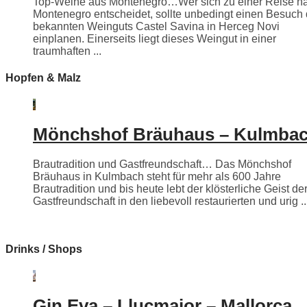
Top-Weine aus Montenegro…Wer sich zu einer Reise n
Montenegro entscheidet, sollte unbedingt einen Besuch
bekannten Weinguts Castel Savina in Herceg Novi
einplanen. Einerseits liegt dieses Weingut in einer
traumhaften ...
Hopfen & Malz
Mönchshof Bräuhaus – Kulmba
Brautradition und Gastfreundschaft… Das Mönchshof
Bräuhaus in Kulmbach steht für mehr als 600 Jahre
Brautradition und bis heute lebt der klösterliche Geist de
Gastfreundschaft in den liebevoll restaurierten und urig ..
Drinks / Shops
Gin Eva – Llucmajor – Mallorca