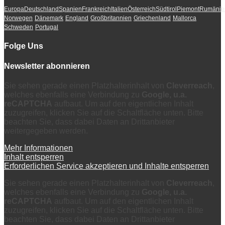
Europa
Deutschland
Spanien
Frankreich
Italien
Österreich
Südtirol
Piemont
Rumänie
Norwegen
Dänemark
England
Großbritannien
Griechenland
Mallorca
Schweden
Portugal
Folge Uns
Newsletter abonnieren
Sie sehen gerade einen Platzhalterinhalt von
Cleverreach
,
welches ebenfalls eine Verbindung zu
Google, u.a.
reCAPTCHA
aufbaut. Um auf den eigentlichen Inhalt
zuzugreifen, klicken Sie auf die Schaltfläche unten. Bitte
beachten Sie, dass dabei Daten an Drittanbieter
weitergegeben werden.
Mehr Informationen
Inhalt entsperren
Erforderlichen Service akzeptieren und Inhalte entsperren
Sie sehen gerade einen Platzhalterinhalt von
Cleverreach
,
welches ebenfalls eine Verbindung zu
Google, u.a.
reCAPTCHA
aufbaut. Um auf den eigentlichen Inhalt
zuzugreifen, klicken Sie auf die Schaltfläche unten. Bitte
beachten Sie, dass dabei Daten an Drittanbieter