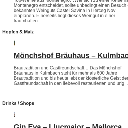
Top-Weine aus Montenegro…Wer sich zu einer Reise n
Montenegro entscheidet, sollte unbedingt einen Besuch
bekannten Weinguts Castel Savina in Herceg Novi
einplanen. Einerseits liegt dieses Weingut in einer
traumhaften ...
Hopfen & Malz
Mönchshof Bräuhaus – Kulmba
Brautradition und Gastfreundschaft… Das Mönchshof
Bräuhaus in Kulmbach steht für mehr als 600 Jahre
Brautradition und bis heute lebt der klösterliche Geist de
Gastfreundschaft in den liebevoll restaurierten und urig ..
Drinks / Shops
Gin Eva – Llucmajor – Mallorca