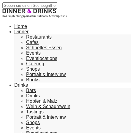
Home
Dinner
Restaurants
Cafés
Schnelles Essen
Events
Eventlocations
Catering
Shops
Portrait & Interview
Books
Drinks
Bars
Drinks
Hopfen & Malz
Wein & Schaumwein
Tastings
Portrait & Interview
Shops
Events