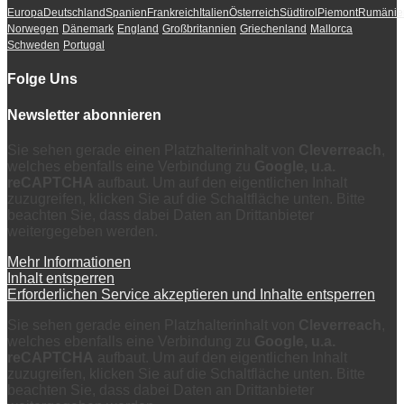
Europa
Deutschland
Spanien
Frankreich
Italien
Österreich
Südtirol
Piemont
Rumänie
Norwegen
Dänemark
England
Großbritannien
Griechenland
Mallorca
Schweden
Portugal
Folge Uns
Newsletter abonnieren
Sie sehen gerade einen Platzhalterinhalt von
Cleverreach
,
welches ebenfalls eine Verbindung zu
Google, u.a.
reCAPTCHA
aufbaut. Um auf den eigentlichen Inhalt
zuzugreifen, klicken Sie auf die Schaltfläche unten. Bitte
beachten Sie, dass dabei Daten an Drittanbieter
weitergegeben werden.
Mehr Informationen
Inhalt entsperren
Erforderlichen Service akzeptieren und Inhalte entsperren
Sie sehen gerade einen Platzhalterinhalt von
Cleverreach
,
welches ebenfalls eine Verbindung zu
Google, u.a.
reCAPTCHA
aufbaut. Um auf den eigentlichen Inhalt
zuzugreifen, klicken Sie auf die Schaltfläche unten. Bitte
beachten Sie, dass dabei Daten an Drittanbieter