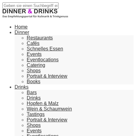
Home
Dinner
Restaurants
Cafés
Schnelles Essen
Events
Eventlocations
Catering
Shops
Portrait & Interview
Books
Drinks
Bars
Drinks
Hopfen & Malz
Wein & Schaumwein
Tastings
Portrait & Interview
Shops
Events