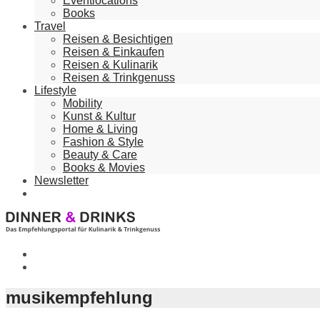
Eventlocations
Books
Travel
Reisen & Besichtigen
Reisen & Einkaufen
Reisen & Kulinarik
Reisen & Trinkgenuss
Lifestyle
Mobility
Kunst & Kultur
Home & Living
Fashion & Style
Beauty & Care
Books & Movies
Newsletter
musikempfehlung