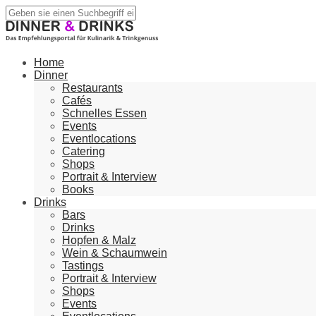
Home
Dinner
Restaurants
Cafés
Schnelles Essen
Events
Eventlocations
Catering
Shops
Portrait & Interview
Books
Drinks
Bars
Drinks
Hopfen & Malz
Wein & Schaumwein
Tastings
Portrait & Interview
Shops
Events