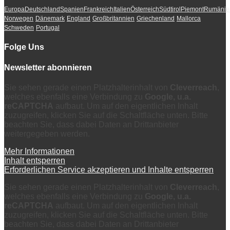
Europa
Deutschland
Spanien
Frankreich
Italien
Österreich
Südtirol
Piemont
Rumänie
Norwegen
Dänemark
England
Großbritannien
Griechenland
Mallorca
Schweden
Portugal
Folge Uns
Newsletter abonnieren
Sie sehen gerade einen Platzhalterinhalt von
Cleverreach
,
welches ebenfalls eine Verbindung zu
Google, u.a.
reCAPTCHA
aufbaut. Um auf den eigentlichen Inhalt
zuzugreifen, klicken Sie auf die Schaltfläche unten. Bitte
beachten Sie, dass dabei Daten an Drittanbieter
weitergegeben werden.
Mehr Informationen
Inhalt entsperren
Erforderlichen Service akzeptieren und Inhalte entsperren
Sie sehen gerade einen Platzhalterinhalt von
Cleverreach
,
welches ebenfalls eine Verbindung zu
Google, u.a.
reCAPTCHA
aufbaut. Um auf den eigentlichen Inhalt
zuzugreifen, klicken Sie auf die Schaltfläche unten. Bitte
beachten Sie, dass dabei Daten an Drittanbieter