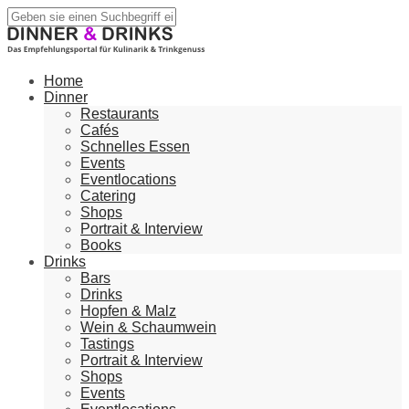
Home
Dinner
Restaurants
Cafés
Schnelles Essen
Events
Eventlocations
Catering
Shops
Portrait & Interview
Books
Drinks
Bars
Drinks
Hopfen & Malz
Wein & Schaumwein
Tastings
Portrait & Interview
Shops
Events