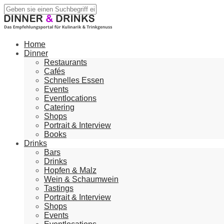
Home
Dinner
Restaurants
Cafés
Schnelles Essen
Events
Eventlocations
Catering
Shops
Portrait & Interview
Books
Drinks
Bars
Drinks
Hopfen & Malz
Wein & Schaumwein
Tastings
Portrait & Interview
Shops
Events