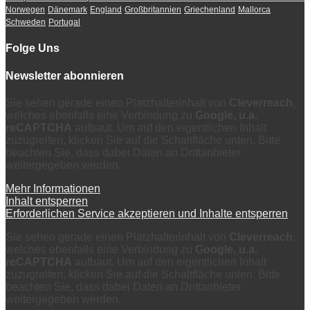
Norwegen
Dänemark
England
Großbritannien
Griechenland
Mallorca
Schweden
Portugal
Folge Uns
Newsletter abonnieren
Sie sehen gerade einen Platzhalterinhalt von
Cleverreach
,
welches ebenfalls eine Verbindung zu
Google, u.a.
reCAPTCHA
aufbaut. Um auf den eigentlichen Inhalt
zuzugreifen, klicken Sie auf die Schaltfläche unten. Bitte
beachten Sie, dass dabei Daten an Drittanbieter
weitergegeben werden.
Mehr Informationen
Inhalt entsperren
Erforderlichen Service akzeptieren und Inhalte entsperren
Sie sehen gerade einen Platzhalterinhalt von
Cleverreach
,
welches ebenfalls eine Verbindung zu
Google, u.a.
reCAPTCHA
aufbaut. Um auf den eigentlichen Inhalt
zuzugreifen, klicken Sie auf die Schaltfläche unten. Bitte
beachten Sie, dass dabei Daten an Drittanbieter
weitergegeben werden.