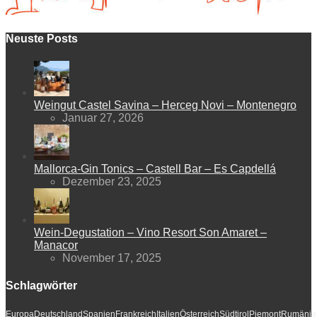
Neuste Posts
Weingut Castel Savina – Herceg Novi – Montenegro
Januar 27, 2026
Mallorca-Gin Tonics – Castell Bar – Es Capdellá
Dezember 23, 2025
Wein-Degustation – Vino Resort Son Amaret –
Manacor
November 17, 2025
Schlagwörter
Europa
Deutschland
Spanien
Frankreich
Italien
Österreich
Südtirol
Piemont
Rumänie