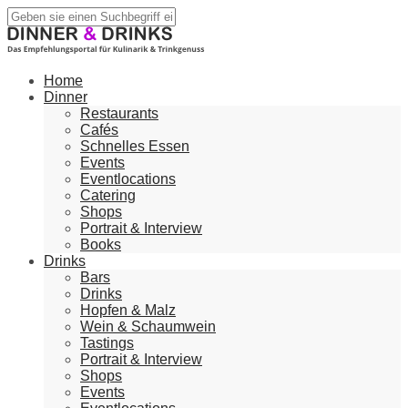
Home
Dinner
Restaurants
Cafés
Schnelles Essen
Events
Eventlocations
Catering
Shops
Portrait & Interview
Books
Drinks
Bars
Drinks
Hopfen & Malz
Wein & Schaumwein
Tastings
Portrait & Interview
Shops
Events