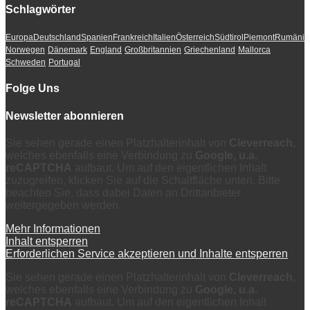
Schlagwörter
Europa
Deutschland
Spanien
Frankreich
Italien
Österreich
Südtirol
Piemont
Rumänie
Norwegen
Dänemark
England
Großbritannien
Griechenland
Mallorca
Schweden
Portugal
Folge Uns
Newsletter abonnieren
Sie sehen gerade einen Platzhalterinhalt von
Cleverreach
,
welches ebenfalls eine Verbindung zu
Google, u.a.
reCAPTCHA
aufbaut. Um auf den eigentlichen Inhalt
zuzugreifen, klicken Sie auf die Schaltfläche unten. Bitte
beachten Sie, dass dabei Daten an Drittanbieter
weitergegeben werden.
Mehr Informationen
Inhalt entsperren
Erforderlichen Service akzeptieren und Inhalte entsperren
Sie sehen gerade einen Platzhalterinhalt von
Cleverreach
,
welches ebenfalls eine Verbindung zu
Google, u.a.
reCAPTCHA
aufbaut. Um auf den eigentlichen Inhalt