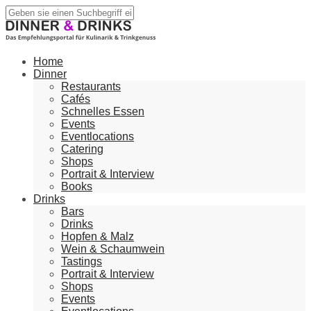
Home
Dinner
Restaurants
Cafés
Schnelles Essen
Events
Eventlocations
Catering
Shops
Portrait & Interview
Books
Drinks
Bars
Drinks
Hopfen & Malz
Wein & Schaumwein
Tastings
Portrait & Interview
Shops
Events