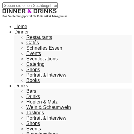
Home
Dinner
Restaurants
Cafés
Schnelles Essen
Events
Eventlocations
Catering
Shops
Portrait & Interview
Books
Drinks
Bars
Drinks
Hopfen & Malz
Wein & Schaumwein
Tastings
Portrait & Interview
Shops
Events