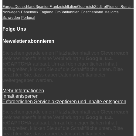
Europa
Deutschland
Spanien
Frankreich
Italien
Österreich
Südtirol
Piemont
Rumänie
Norwegen
Dänemark
England
Großbritannien
Griechenland
Mallorca
Schweden
Portugal
Folge Uns
Newsletter abonnieren
Sie sehen gerade einen Platzhalterinhalt von
Cleverreach
,
welches ebenfalls eine Verbindung zu
Google, u.a.
reCAPTCHA
aufbaut. Um auf den eigentlichen Inhalt
zuzugreifen, klicken Sie auf die Schaltfläche unten. Bitte
beachten Sie, dass dabei Daten an Drittanbieter
weitergegeben werden.
Mehr Informationen
Inhalt entsperren
Erforderlichen Service akzeptieren und Inhalte entsperren
Sie sehen gerade einen Platzhalterinhalt von
Cleverreach
,
welches ebenfalls eine Verbindung zu
Google, u.a.
reCAPTCHA
aufbaut. Um auf den eigentlichen Inhalt
zuzugreifen, klicken Sie auf die Schaltfläche unten. Bitte
beachten Sie, dass dabei Daten an Drittanbieter