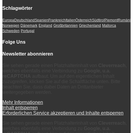
Schlagwörter
Europa
Deutschland
Spanien
Frankreich
Italien
Österreich
Südtirol
Piemont
Rumänie
Norwegen
Dänemark
England
Großbritannien
Griechenland
Mallorca
Schweden
Portugal
Folge Uns
Newsletter abonnieren
Sie sehen gerade einen Platzhalterinhalt von
Cleverreach
,
welches ebenfalls eine Verbindung zu
Google, u.a.
reCAPTCHA
aufbaut. Um auf den eigentlichen Inhalt
zuzugreifen, klicken Sie auf die Schaltfläche unten. Bitte
beachten Sie, dass dabei Daten an Drittanbieter
weitergegeben werden.
Mehr Informationen
Inhalt entsperren
Erforderlichen Service akzeptieren und Inhalte entsperren
Sie sehen gerade einen Platzhalterinhalt von
Cleverreach
,
welches ebenfalls eine Verbindung zu
Google, u.a.