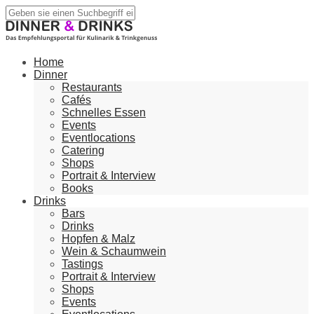
Home
Dinner
Restaurants
Cafés
Schnelles Essen
Events
Eventlocations
Catering
Shops
Portrait & Interview
Books
Drinks
Bars
Drinks
Hopfen & Malz
Wein & Schaumwein
Tastings
Portrait & Interview
Shops
Events