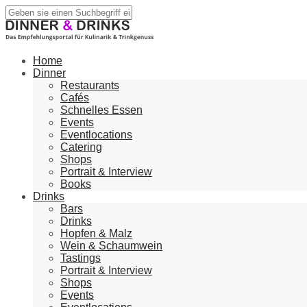
Home
Dinner
Restaurants
Cafés
Schnelles Essen
Events
Eventlocations
Catering
Shops
Portrait & Interview
Books
Drinks
Bars
Drinks
Hopfen & Malz
Wein & Schaumwein
Tastings
Portrait & Interview
Shops
Events