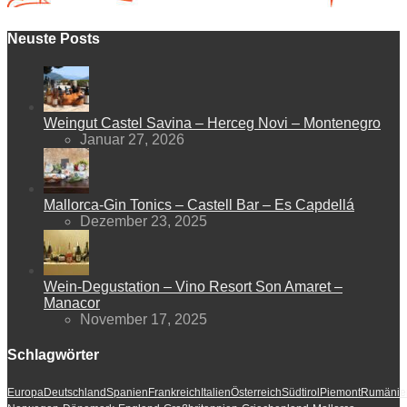
Neuste Posts
Weingut Castel Savina – Herceg Novi – Montenegro
Januar 27, 2026
Mallorca-Gin Tonics – Castell Bar – Es Capdellá
Dezember 23, 2025
Wein-Degustation – Vino Resort Son Amaret –
Manacor
November 17, 2025
Schlagwörter
Europa
Deutschland
Spanien
Frankreich
Italien
Österreich
Südtirol
Piemont
Rumänie