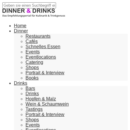
Home
Dinner
Restaurants
Cafés
Schnelles Essen
Events
Eventlocations
Catering
Shops
Portrait & Interview
Books
Drinks
Bars
Drinks
Hopfen & Malz
Wein & Schaumwein
Tastings
Portrait & Interview
Shops
Events