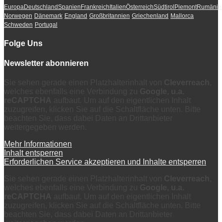
Europa
Deutschland
Spanien
Frankreich
Italien
Österreich
Südtirol
Piemont
Rumänie
Norwegen
Dänemark
England
Großbritannien
Griechenland
Mallorca
Schweden
Portugal
Folge Uns
Newsletter abonnieren
Sie sehen gerade einen Platzhalterinhalt von
Cleverreach
,
welches ebenfalls eine Verbindung zu
Google, u.a.
reCAPTCHA
aufbaut. Um auf den eigentlichen Inhalt
zuzugreifen, klicken Sie auf die Schaltfläche unten. Bitte
beachten Sie, dass dabei Daten an Drittanbieter
weitergegeben werden.
Mehr Informationen
Inhalt entsperren
Erforderlichen Service akzeptieren und Inhalte entsperren
Sie sehen gerade einen Platzhalterinhalt von
Cleverreach
,
welches ebenfalls eine Verbindung zu
Google, u.a.
reCAPTCHA
aufbaut. Um auf den eigentlichen Inhalt
zuzugreifen, klicken Sie auf die Schaltfläche unten. Bitte
beachten Sie, dass dabei Daten an Drittanbieter