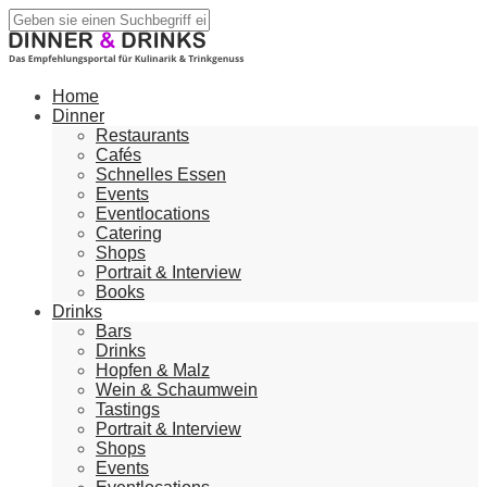
Home
Dinner
Restaurants
Cafés
Schnelles Essen
Events
Eventlocations
Catering
Shops
Portrait & Interview
Books
Drinks
Bars
Drinks
Hopfen & Malz
Wein & Schaumwein
Tastings
Portrait & Interview
Shops
Events