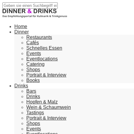
Home
Dinner
Restaurants
Cafés
Schnelles Essen
Events
Eventlocations
Catering
Shops
Portrait & Interview
Books
Drinks
Bars
Drinks
Hopfen & Malz
Wein & Schaumwein
Tastings
Portrait & Interview
Shops
Events