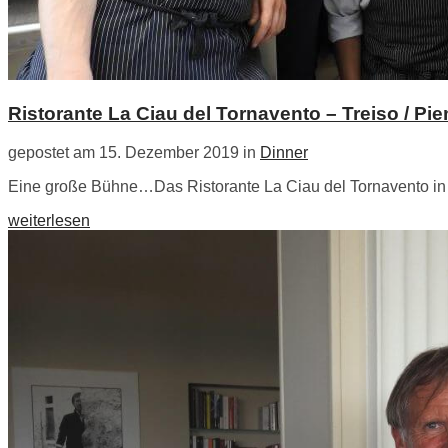
Ristorante La Ciau del Tornavento – Treiso / Pi
gepostet am 15. Dezember 2019 in
Dinner
Eine große Bühne…Das Ristorante La Ciau del Tornavento in Tr
weiterlesen