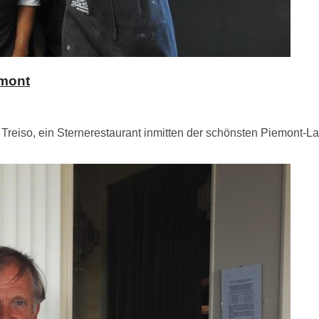
emont
eiso, ein Sternerestaurant inmitten der schönsten Piemont-Lands