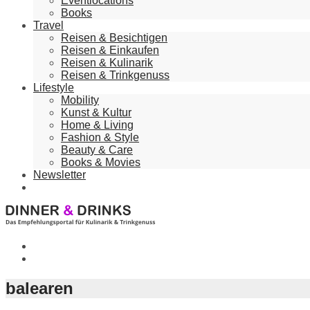
Eventlocations
Books
Travel
Reisen & Besichtigen
Reisen & Einkaufen
Reisen & Kulinarik
Reisen & Trinkgenuss
Lifestyle
Mobility
Kunst & Kultur
Home & Living
Fashion & Style
Beauty & Care
Books & Movies
Newsletter
balearen