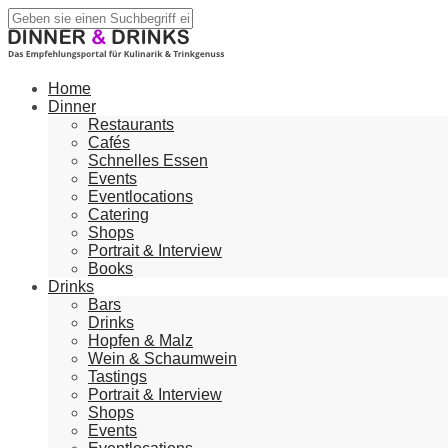
Home
Dinner
Restaurants
Cafés
Schnelles Essen
Events
Eventlocations
Catering
Shops
Portrait & Interview
Books
Drinks
Bars
Drinks
Hopfen & Malz
Wein & Schaumwein
Tastings
Portrait & Interview
Shops
Events