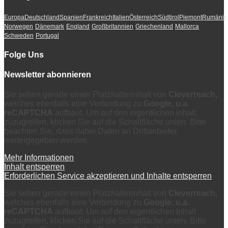
Europa
Deutschland
Spanien
Frankreich
Italien
Österreich
Südtirol
Piemont
Rumänie
Norwegen
Dänemark
England
Großbritannien
Griechenland
Mallorca
Schweden
Portugal
Folge Uns
Newsletter abonnieren
Sie sehen gerade einen Platzhalterinhalt von
Cleverreach
,
welches ebenfalls eine Verbindung zu
Google, u.a.
reCAPTCHA
aufbaut. Um auf den eigentlichen Inhalt
zuzugreifen, klicken Sie auf die Schaltfläche unten. Bitte
beachten Sie, dass dabei Daten an Drittanbieter
weitergegeben werden.
Mehr Informationen
Inhalt entsperren
Erforderlichen Service akzeptieren und Inhalte entsperren
Sie sehen gerade einen Platzhalterinhalt von
Cleverreach
,
welches ebenfalls eine Verbindung zu
Google, u.a.
reCAPTCHA
aufbaut. Um auf den eigentlichen Inhalt
zuzugreifen, klicken Sie auf die Schaltfläche unten. Bitte