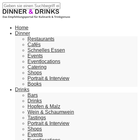
Home
Dinner
Restaurants
Cafés
Schnelles Essen
Events
Eventlocations
Catering
Shops
Portrait & Interview
Books
Drinks
Bars
Drinks
Hopfen & Malz
Wein & Schaumwein
Tastings
Portrait & Interview
Shops
Events