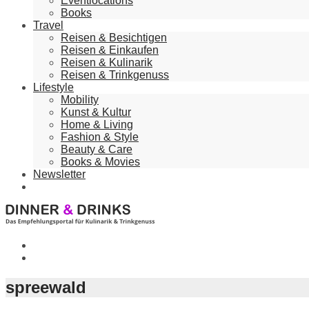
Eventlocations
Books
Travel
Reisen & Besichtigen
Reisen & Einkaufen
Reisen & Kulinarik
Reisen & Trinkgenuss
Lifestyle
Mobility
Kunst & Kultur
Home & Living
Fashion & Style
Beauty & Care
Books & Movies
Newsletter
spreewald