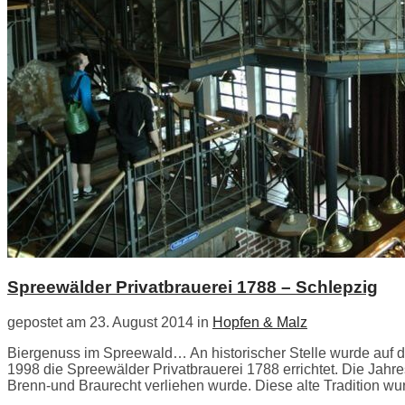
Spreewälder Privatbrauerei 1788 – Schlepzig
gepostet am 23. August 2014 in
Hopfen & Malz
Biergenuss im Spreewald… An historischer Stelle wurde auf 
1998 die Spreewälder Privatbrauerei 1788 errichtet. Die Ja
Brenn-und Braurecht verliehen wurde. Diese alte Tradition w