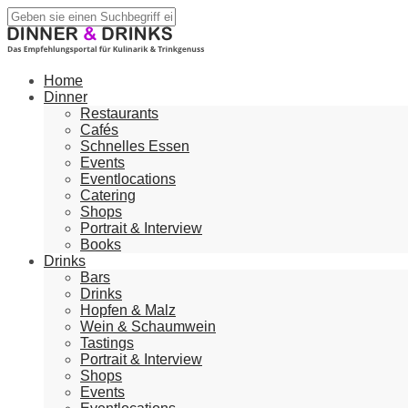
Home
Dinner
Restaurants
Cafés
Schnelles Essen
Events
Eventlocations
Catering
Shops
Portrait & Interview
Books
Drinks
Bars
Drinks
Hopfen & Malz
Wein & Schaumwein
Tastings
Portrait & Interview
Shops
Events