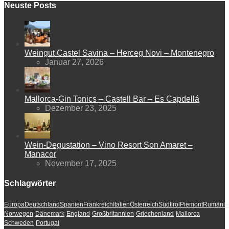
Neuste Posts
Weingut Castel Savina – Herceg Novi – Montenegro
Januar 27, 2026
Mallorca-Gin Tonics – Castell Bar – Es Capdellá
Dezember 23, 2025
Wein-Degustation – Vino Resort Son Amaret –
Manacor
November 17, 2025
Schlagwörter
Europa
Deutschland
Spanien
Frankreich
Italien
Österreich
Südtirol
Piemont
Rumänie
Norwegen
Dänemark
England
Großbritannien
Griechenland
Mallorca
Schweden
Portugal