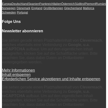
Europa
Deutschland
Spanien
Frankreich
Italien
Österreich
Südtirol
Piemont
Rumänie
Norwegen
Dänemark
England
Großbritannien
Griechenland
Mallorca
Schweden
Portugal
Folge Uns
Newsletter abonnieren
Sie sehen gerade einen Platzhalterinhalt von
Cleverreach
,
welches ebenfalls eine Verbindung zu
Google, u.a.
reCAPTCHA
aufbaut. Um auf den eigentlichen Inhalt
zuzugreifen, klicken Sie auf die Schaltfläche unten. Bitte
beachten Sie, dass dabei Daten an Drittanbieter
weitergegeben werden.
Mehr Informationen
Inhalt entsperren
Erforderlichen Service akzeptieren und Inhalte entsperren
Sie sehen gerade einen Platzhalterinhalt von
Cleverreach
,
welches ebenfalls eine Verbindung zu
Google, u.a.
reCAPTCHA
aufbaut. Um auf den eigentlichen Inhalt
zuzugreifen, klicken Sie auf die Schaltfläche unten. Bitte
beachten Sie, dass dabei Daten an Drittanbieter