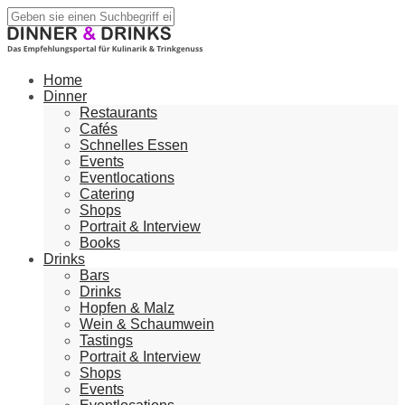
Home
Dinner
Restaurants
Cafés
Schnelles Essen
Events
Eventlocations
Catering
Shops
Portrait & Interview
Books
Drinks
Bars
Drinks
Hopfen & Malz
Wein & Schaumwein
Tastings
Portrait & Interview
Shops
Events