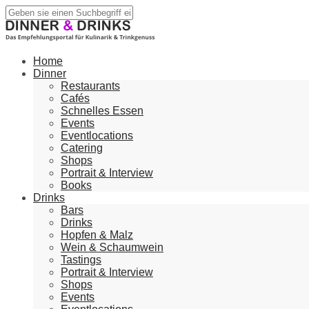
Home
Dinner
Restaurants
Cafés
Schnelles Essen
Events
Eventlocations
Catering
Shops
Portrait & Interview
Books
Drinks
Bars
Drinks
Hopfen & Malz
Wein & Schaumwein
Tastings
Portrait & Interview
Shops
Events