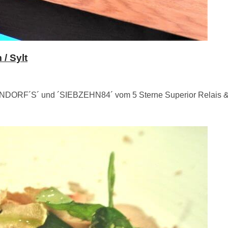
/ Sylt
ENDORF´S´ und ´SIEBZEHN84´ vom 5 Sterne Superior Relais & 