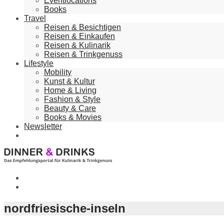
Eventlocations
Books
Travel
Reisen & Besichtigen
Reisen & Einkaufen
Reisen & Kulinarik
Reisen & Trinkgenuss
Lifestyle
Mobility
Kunst & Kultur
Home & Living
Fashion & Style
Beauty & Care
Books & Movies
Newsletter
nordfriesische-inseln