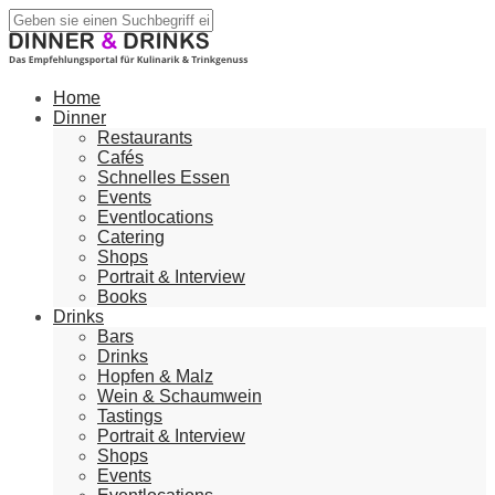
Home
Dinner
Restaurants
Cafés
Schnelles Essen
Events
Eventlocations
Catering
Shops
Portrait & Interview
Books
Drinks
Bars
Drinks
Hopfen & Malz
Wein & Schaumwein
Tastings
Portrait & Interview
Shops
Events