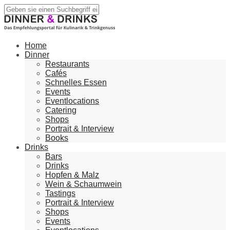
Home
Dinner
Restaurants
Cafés
Schnelles Essen
Events
Eventlocations
Catering
Shops
Portrait & Interview
Books
Drinks
Bars
Drinks
Hopfen & Malz
Wein & Schaumwein
Tastings
Portrait & Interview
Shops
Events