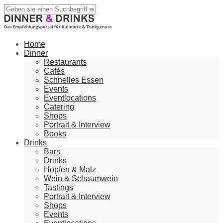
Home
Dinner
Restaurants
Cafés
Schnelles Essen
Events
Eventlocations
Catering
Shops
Portrait & Interview
Books
Drinks
Bars
Drinks
Hopfen & Malz
Wein & Schaumwein
Tastings
Portrait & Interview
Shops
Events