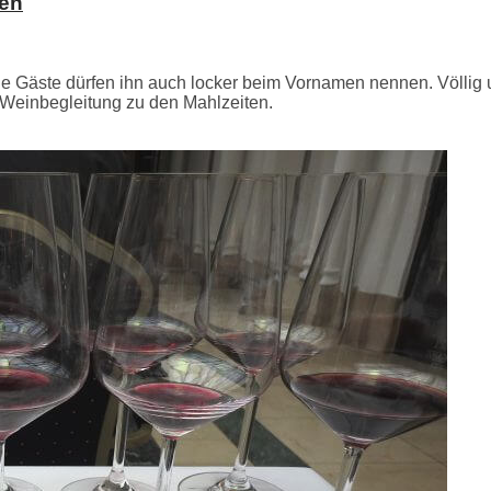
fen
 alle Gäste dürfen ihn auch locker beim Vornamen nennen. Völl
 Weinbegleitung zu den Mahlzeiten.