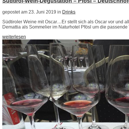
Südtirol-Wein-Degustation – Pfösl – Deutschno
gepostet am 23. Juni 2019 in
Drinks
Südtiroler Weine mit Oscar…Er stellt sich als Oscar vor und
Demattia als Sommelier im Naturhotel Pfösl um die passende
weiterlesen