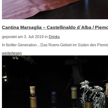
Cantina Marsaglia – Castellinaldo d´Alba / Piem
gepostet am 3. Juli 2019 in
Drinks
In fünfter Generation…Das Roero-Gebiet im Süden des Piemon
weiterlesen