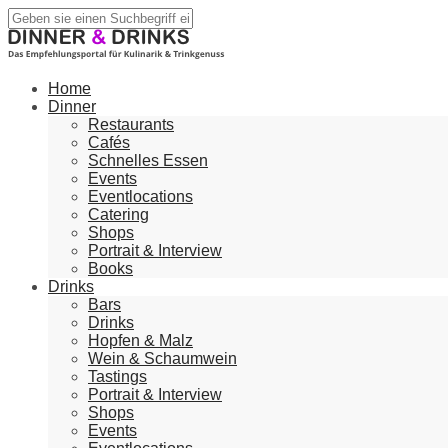
Home
Dinner
Restaurants
Cafés
Schnelles Essen
Events
Eventlocations
Catering
Shops
Portrait & Interview
Books
Drinks
Bars
Drinks
Hopfen & Malz
Wein & Schaumwein
Tastings
Portrait & Interview
Shops
Events