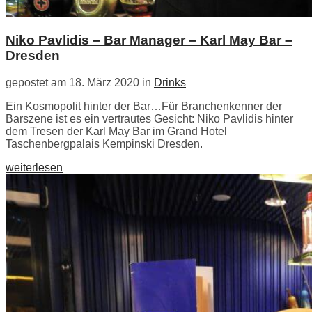
Niko Pavlidis – Bar Manager – Karl May Bar –
Dresden
gepostet am 18. März 2020 in
Drinks
Ein Kosmopolit hinter der Bar…Für Branchenkenner der
Barszene ist es ein vertrautes Gesicht: Niko Pavlidis hinter
dem Tresen der Karl May Bar im Grand Hotel
Taschenbergpalais Kempinski Dresden.
weiterlesen