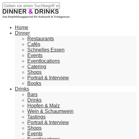
Home
Dinner
Restaurants
Cafés
Schnelles Essen
Events
Eventlocations
Catering
Shops
Portrait & Interview
Books
Drinks
Bars
Drinks
Hopfen & Malz
Wein & Schaumwein
Tastings
Portrait & Interview
Shops
Events