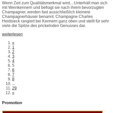
Wenn Zeit zum Qualitätsmerkmal wird…Unterhält man sich
mit Weinkennern und befragt sie nach ihrem bevorzugten
Champagner, werden fast ausschließlich kleinere
Champagnerhäuser benannt. Champagne Charles
Heidsieck rangiert bei Kennern ganz oben und stellt für sehr
viele die Spitze des prickelnden Genusses dar.
weiterlesen
«
1
2
3
4
5
6
7
8
...
29
»
Promotion