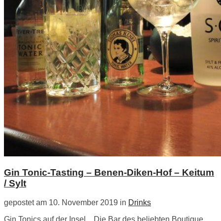
Gin Tonic-Tasting – Benen-Diken-Hof – Keitum
/ Sylt
gepostet am 10. November 2019 in
Drinks
Gin Tonics auf der Insel…Die Bar des beliebten Boutique