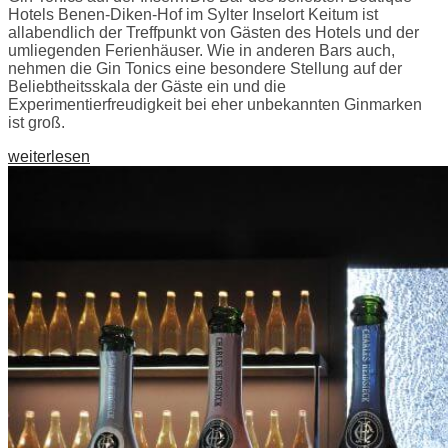
Hotels Benen-Diken-Hof im Sylter Inselort Keitum ist
allabendlich der Treffpunkt von Gästen des Hotels und der
umliegenden Ferienhäuser. Wie in anderen Bars auch,
nehmen die Gin Tonics eine besondere Stellung auf der
Beliebtheitsskala der Gäste ein und die
Experimentierfreudigkeit bei eher unbekannten Ginmarken
ist groß.
weiterlesen